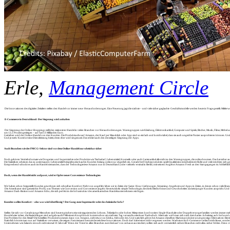
Erle,
Management Circle
Die Innovationen des digitalen Zeitalters stellen den Handel vor immer neue Herausforderungen. Eine Neuerung jagt die nächste – und viele sicher geglaubte Geschäftsmodelle werden heute in Frage gestellt. Mittl
E-Commerce in Deutschland: Der Siegeszug wird anhalten
Der Siegeszug des Online-Shoppings stellt den stationären Handel in vielen Branchen vor Herausforderungen. Warengruppen wie Kleidung, Elektronikartikel, Computer und Spiele, Bücher, Musik, Filme, Möbe
um 12,5 Prozent gestiegen – auf fast 53 Milliarden Euro.
Getrieben wird der Online-Handel von den Kunden. Die Produktsuche auf Amazon, der Kauf per Mausklick oder App sind so einfach und komfortabel, dass sie auch ungeübte Nutzer ausprobieren können. Und das gi
Und je mehr Komfort eine Dienstleistung bietet, desto eher wird sie genutzt. Das erklärt auch den derzeitigen Siegeszug der Apps.
Auch Branchen wie der FMCG-Sektor sind vor dem Online-Handel nur scheinbar sicher
Noch gehören Vertriebsformate wie Drogerien und Supermärkte oder Produkte wie Tierbedarf, Lebensmittel, Kosmetik oder auch Gartenartikel alle nicht zu den Warengruppen, die online boomen. Das hat sicher auch
Die Statistiken scheinen das zu untermauern: Lebensmittel beispielsweise kaufen Kunden bislang online nur zögerlich ein. Gerade bei Frischeprodukten spielt Qualität eine entscheidende Rolle und viele möchten s
Entsprechend schockt es auch im Handel niemanden, dass der Technologieriese Amazon nun in Deutschland (oder vielmehr erstmal in Berlin) mit seinem Angebot Amazon Fresh an den Start gegangen ist. Schließlich füh
Doch, wenn der Handel nicht aufpasst, wird er Opfer neuer Convenience-Technologien
Wir haben schon festgestellt: Kunden gewöhnen sich schnell an Komfort. Nicht von ungefähr leben wir in Zeiten der Same- Hour-Lieferungen, Streaming-Angebote und Apps; in Zeiten, in denen schon viele Branchen 
Die Amerikaner sind gemeinhin Profis, was Themen wie Conversion und Convenience angeht. Sie entwickeln simple Technologie, die direkt Bedürfnisse und Gewohnheiten zumeist junger Kunden anspricht. Und im H
Amazon Dash-Buttons und Amazon Echo, die sich perfekt in die Infrastruktur des amerikanischen Handelsunternehmens einfügen.
Kunden wollen Komfort – also was wird überflüssig? Der Gang zum Supermarkt oder das heimische Sofa?
Stellen Sie sich vor: Gerade junge Menschen sind heute typischerweise mit stagnierenden Löhnen, Teilzeitjobs oder hohen Mietpreisen konfrontiert. Single-Haushalte oder Doppelversorgerfamilien werden immer meh
Hundefutter ist leer, die Rasierklingen sind aufgebraucht? Mit einem Knopfdruck kommt schon am nächsten Tag versandkostenloser Nachschub. Alternativ wirft man sich nach dem harten Arbeitstag aufs Sofa und dikti
Das Problem für den Retail? Die bestellten Produkte kommen dann von Amazon, nicht etwa von Edeka, Aldi oder dm. Und natürlich gibt es bei Amazon dieselben Markenprodukte sowie günstige Alternativen: Bereit
Natürlich könnte man nun auf Statistiken verweisen, die zeigen: Fast niemand benutzt derzeit diese Innovationen. Doch darf dabei eines nicht vergessen werden: Wachstum im E-Commerce verläuft nicht linea
Unternehmen wie Zalando ist noch nicht einmal 10 Jahre alt! Wenn der Trend in allen Branchen zum Einkauf von zuhause aus tendiert, sollten sich auch vermeintlich sichere Branchen nicht allzu sicher fühlen. Den