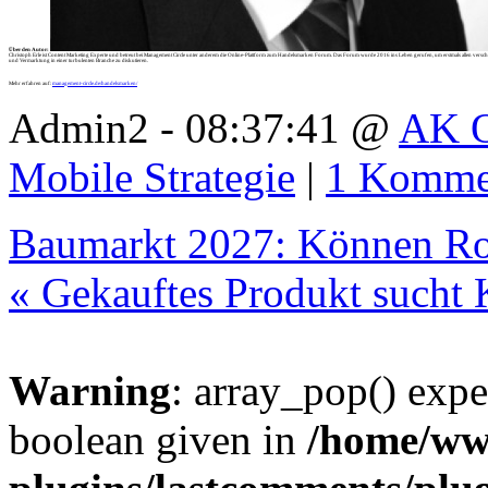
Über den Autor:
Christoph Erle ist Content Marketing Experte und betreut bei Management Circle unter anderem die Online-Plattform zum Handelsmarken Forum. Das Forum wurde 2016 ins Leben gerufen, um erstmals allen versc
und Vermarktung in einer turbulenten Branche zu diskutieren.
Mehr erfahren auf:
management-circle.de/handelsmarken/
Admin2 - 08:37:41 @
AK O
Mobile Strategie
|
1 Komme
Baumarkt 2027: Können Ro
« Gekauftes Produkt sucht
Warning
: array_pop() expe
boolean given in
/home/www